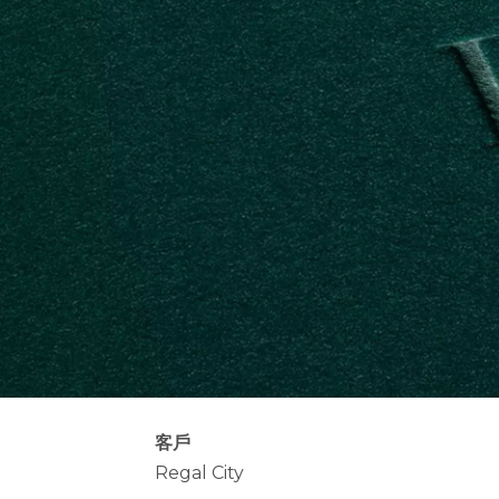
客戶
Regal City